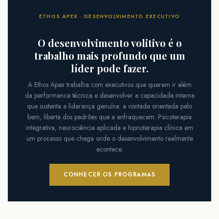
ETHOS APEX · DESENVOLVIMENTO EXECUTIVO
O desenvolvimento volitivo é o
trabalho mais profundo que um
líder pode fazer.
A Ethos Apex trabalha com executivos que querem ir além
da performance técnica e desenvolver a capacidade interna
que sustenta a liderança genuína: a vontade orientada pelo
bem, liberta dos padrões que a enfraquecem. Psicoterapia
integrativa, neurociência aplicada e hipnoterapia clínica em
um processo que chega onde o desenvolvimento realmente
acontece.
CONHECER OS PROGRAMAS