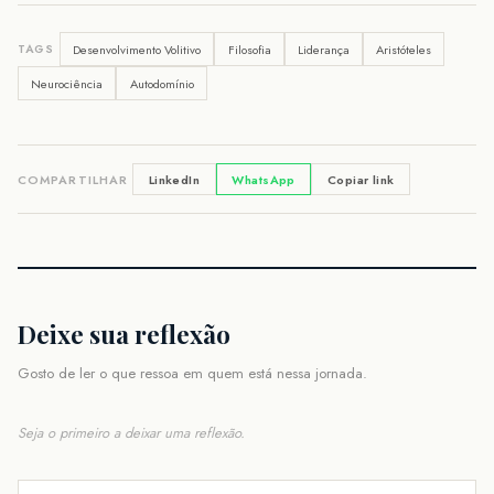
Desenvolvimento Volitivo
Filosofia
Liderança
Aristóteles
TAGS
Neurociência
Autodomínio
COMPARTILHAR
LinkedIn
WhatsApp
Copiar link
Deixe sua reflexão
Gosto de ler o que ressoa em quem está nessa jornada.
Seja o primeiro a deixar uma reflexão.