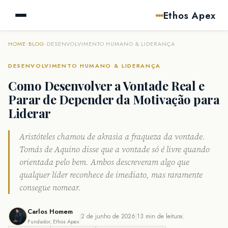
Ethos Apex
HOME
›
BLOG
›
DESENVOLVIMENTO HUMANO & LIDERANÇA
DESENVOLVIMENTO HUMANO & LIDERANÇA
Como Desenvolver a Vontade Real e
Parar de Depender da Motivação para
Liderar
Aristóteles chamou de
akrasia
a fraqueza da vontade.
Tomás de Aquino disse que a vontade só é livre quando
orientada pelo bem. Ambos descreveram algo que
qualquer líder reconhece de imediato, mas raramente
consegue nomear.
Carlos Homem
|
2 de junho de 2026
|
13 min de leitura
|
Fundador, Ethos Apex