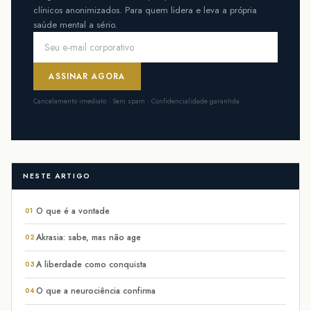
clínicos anonimizados. Para quem lidera e leva a própria
saúde mental a sério.
ASSINAR AGORA
Cancelamento imediato · Sem spam · Confidencialidade garantida
NESTE ARTIGO
O que é a vontade
01
Akrasia: sabe, mas não age
02
A liberdade como conquista
03
O que a neurociência confirma
04