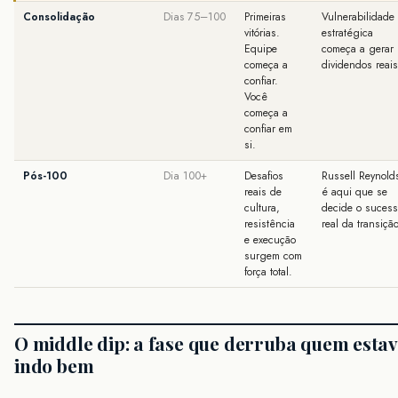
Consolidação
Dias 75–100
Primeiras
Vulnerabilidade
vitórias.
estratégica
Equipe
começa a gerar
começa a
dividendos reais
confiar.
Você
começa a
confiar em
si.
Pós-100
Dia 100+
Desafios
Russell Reynold
reais de
é aqui que se
cultura,
decide o suces
resistência
real da transição
e execução
surgem com
força total.
O middle dip: a fase que derruba quem esta
indo bem