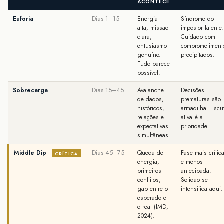
ACONTECE
Euforia
Dias 1–15
Energia
Síndrome do
alta, missão
impostor latente.
clara,
Cuidado com
entusiasmo
comprometiment
genuíno.
precipitados.
Tudo parece
possível.
Sobrecarga
Dias 15–45
Avalanche
Decisões
de dados,
prematuras são
históricos,
armadilha. Escu
relações e
ativa é a
expectativas
prioridade.
simultâneas.
Middle Dip
Dias 45–75
Queda de
Fase mais crític
CRÍTICA
energia,
e menos
primeiros
antecipada.
conflitos,
Solidão se
gap entre o
intensifica aqui.
esperado e
o real (IMD,
2024).