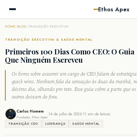
Ethos Apex
HOME
›
BLOG
›
TRANSIÇÃO EXECUTIVA
TRANSIÇÃO EXECUTIVA & SAÚDE MENTAL
Primeiros 100 Dias Como CEO: O Guia
Que Ninguém Escreveu
Os livros sobre assumir um cargo de CEO falam de estratégia
quick wins. Nenhum fala da sensação às duas da manhã, n
décimo dia, olhando pro teto. Esse guia cobre a parte que os
outros deixam de fora.
Carlos Homem
|
14 de julho de 2026
|
11 min de leitura
|
Fundador, Ethos Apex
TRANSIÇÃO CEO
LIDERANÇA
SAÚDE MENTAL